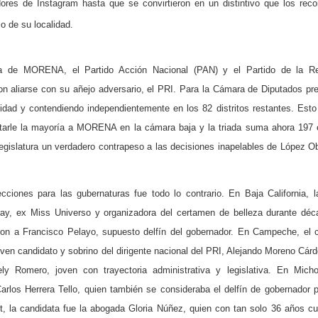
ores de Instagram hasta que se convirtieron en un distintivo que los rec
io de su localidad.
rza de MORENA, el Partido Acción Nacional (PAN) y el Partido de la Re
n aliarse con su añejo adversario, el PRI. Para la Cámara de Diputados pr
dad y contendiendo independientemente en los 82 distritos restantes. Esto 
uitarle la mayoría a MORENA en la cámara baja y la triada suma ahora 197
 legislatura un verdadero contrapeso a las decisiones inapelables de López O
cciones para las gubernaturas fue todo lo contrario. En Baja California, l
ay, ex Miss Universo y organizadora del certamen de belleza durante dé
aron a Francisco Pelayo, supuesto delfín del gobernador. En Campeche, el 
joven candidato y sobrino del dirigente nacional del PRI, Alejando Moreno Cár
y Romero, joven con trayectoria administrativa y legislativa. En Micho
arlos Herrera Tello, quien también se consideraba el delfín de gobernador p
t, la candidata fue la abogada Gloria Núñez, quien con tan solo 36 años c