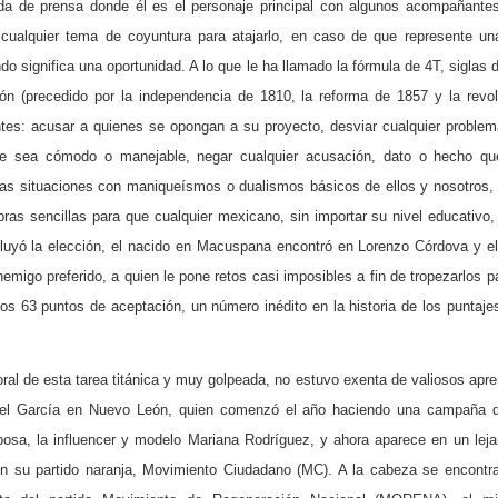
da de prensa donde él es el personaje principal con algunos acompañante
 cualquier tema de coyuntura para atajarlo, en caso de que represente un
o significa una oportunidad. A lo que le ha llamado la fórmula de 4T, siglas d
ón (precedido por la independencia de 1810, la reforma de 1857 y la revo
entes: acusar a quienes se opongan a su proyecto, desviar cualquier proble
e sea cómodo o manejable, negar cualquier acusación, dato o hecho que
las situaciones con maniqueísmos o dualismos básicos de ellos y nosotros,
bras sencillas para que cualquier mexicano, sin importar su nivel educativo,
uyó la elección, el nacido en Macuspana encontró en Lorenzo Córdova y el 
nemigo preferido, a quien le pone retos casi imposibles a fin de tropezarlos p
los 63 puntos de aceptación, un número inédito en la historia de los puntaje
toral de esta tarea titánica y muy golpeada, no estuvo exenta de valiosos apre
l García en Nuevo León, quien comenzó el año haciendo una campaña di
osa, la influencer y modelo Mariana Rodríguez, y ahora aparece en un leja
con su partido naranja, Movimiento Ciudadano (MC). A la cabeza se encontr