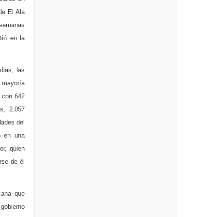
de El Ala
s semanas
ió en la
dias, las
e mayoría
s con 642
es, 2.057
dades del
ó en una
or, quien
rse de él
icana que
 gobierno