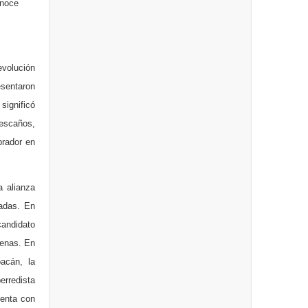
onoce
volución
esentaron
significó
 escaños,
brador en
a alianza
cadas. En
candidato
denas. En
acán, la
erredista
uenta con