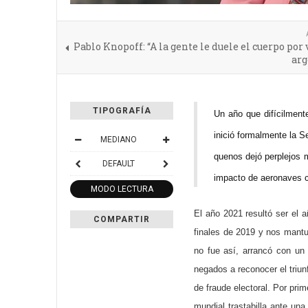
Pablo Knopoff: “A la gente le duele el cuerpo por 
arg
TIPOGRAFÍA
Un año que difícilment
inició formalmente la S
MEDIANO
quenos dejó perplejos m
DEFAULT
impacto de aeronaves 
MODO LECTURA
El año 2021 resultó ser el 
COMPARTIR
finales de 2019 y nos mantu
no fue así, arrancó con un
negados a reconocer el triu
de fraude electoral. Por prim
mundial trastabilla ante una