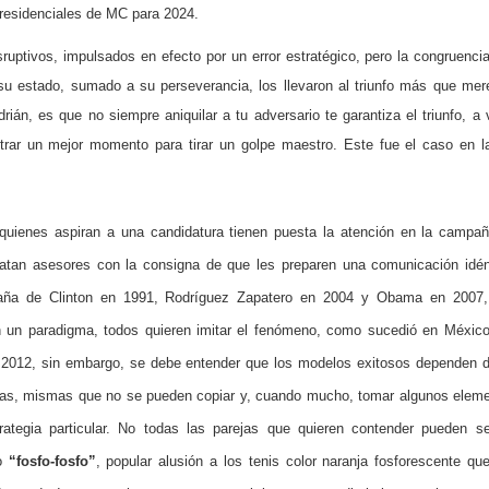
presidenciales de MC para 2024.
ruptivos, impulsados en efecto por un error estratégico, pero la congruenci
su estado, sumado a su perseverancia, los llevaron al triunfo más que mer
drián, es que no siempre aniquilar a tu adversario te garantiza el triunfo, a
ntrar un mejor momento para tirar un golpe maestro. Este fue el caso en 
quienes aspiran a una candidatura tienen puesta la atención en la campa
atan asesores con la consigna de que les preparen una comunicación idén
aña de Clinton en 1991, Rodríguez Zapatero en 2004 y Obama en 2007
un paradigma, todos quieren imitar el fenómeno, como sucedió en Méxic
 2012, sin embargo, se debe entender que los modelos exitosos dependen 
cias, mismas que no se pueden copiar y, cuando mucho, tomar algunos elem
trategia particular. No todas las parejas que quieren contender pueden s
io
“fosfo-fosfo”
, popular alusión a los tenis color naranja fosforescente que