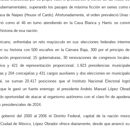
 gubernamentales, superando los pasajes de máxima ficción en series como 
sa de Naipes (House of Cards). Afortunadamente, el orden prevaleció.Una
nó como el 46 en turno atendiendo en la Casa Blanca y Harris se convirt
 historia de esa nación.
ricano, enfrentaba un reto mayúsculo en sus elecciones federales interme
 su historia con 500 escaños en la Cámara Baja, 300 por el principio d
tación proporcional; 15 gubernaturas, 30 renovaciones de congresos locale
iva y 421 de representación proporcional; 1.923 presidencias municipal
ías y 204 concejalías y 431 cargos auxiliares y dos elecciones en municipali
al, se suman 20.417 posiciones que el Instituto Nacional Electoral logr
 que le ganó un fuerte enemigo: el presidente Andrés Manuel López Obrad
o oportunidad de atacar al organismo autónomo con el claro fin de apodera
s presidenciales de 2024.
 gobernó del 2000 al 2006 el Distrito Federal, capital de la nación mex
Ciudad de México, López Obrador ofrece diariamente, desde que arrancó su