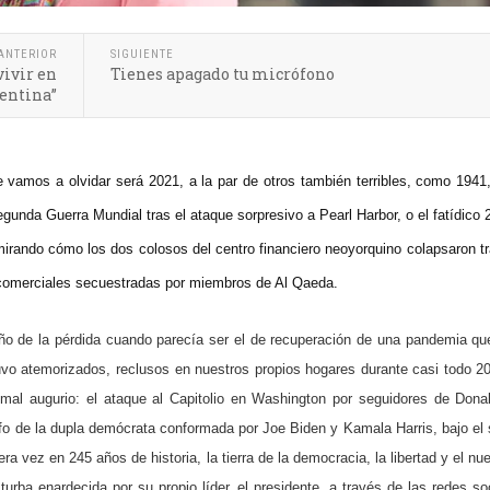
ANTERIOR
SIGUIENTE
vivir en
Tienes apagado tu micrófono
entina”
e vamos a olvidar será 2021, a la par de otros también terribles, como 1941
egunda Guerra Mundial tras el ataque sorpresivo a Pearl Harbor, o el fatídico 
irando cómo los dos colosos del centro financiero neoyorquino colapsaron tr
comerciales secuestradas por miembros de Al Qaeda.
año de la pérdida cuando parecía ser el de recuperación de una pandemia que
vo atemorizados, reclusos en nuestros propios hogares durante casi todo 2
 mal augurio: el ataque al Capitolio en Washington por seguidores de Don
nfo de la dupla demócrata conformada por Joe Biden y Kamala Harris, bajo el
era vez en 245 años de historia, la tierra de la democracia, la libertad y el n
 turba enardecida por su propio líder, el presidente, a través de las redes so