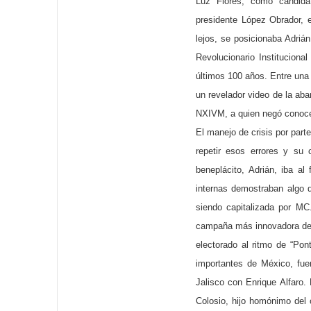
Luz Flores, como candida
presidente López Obrador, 
lejos, se posicionaba Adrián
Revolucionario Institucion
últimos 100 años. Entre un
un revelador video de la ab
NXIVM, a quien negó conocer
El manejo de crisis por part
repetir esos errores y su 
beneplácito, Adrián, iba a
internas demostraban algo 
siendo capitalizada por MC
campaña más innovadora de20
electorado al ritmo de “Po
importantes de México, fue
Jalisco con Enrique Alfaro.
Colosio, hijo homónimo del