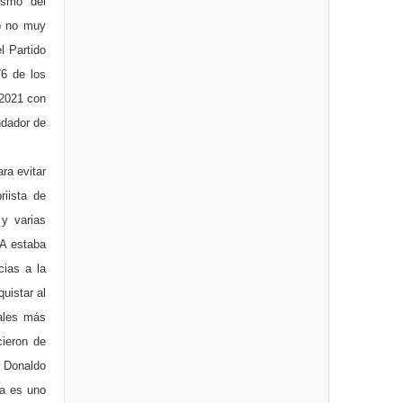
ismo del
ro no muy
l Partido
76 de los
 2021 con
ndador de
ra evitar
riista de
 y varias
NA estaba
cias a la
uistar al
tales más
cieron de
s Donaldo
ra es uno