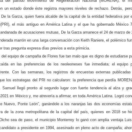
ta del partido Movimiento de Regeneración Nacional (MORENA), el m
en un estado donde éste registra mayores niveles de rechazo. Detrás, pe
 De la Garza, quien fuera alcalde de la capital de la entidad federativa por e
al (PRI), el más antiguo en América Latina y el que ha gobernado México 
a andanada de acusaciones mutuas, De la Garza amanece el 24 de marzo de
anderada marrón en una larga conversación con Keith Raniere, el polémico fu
 tras pregunta expresa días previos a esta primicia.
e del equipo de campaña de Flores fue tan malo que es digno de estudiarse pa
caída en las preferencias de los neoleoneses fue inmediata; el equipo p
l frente. Con las semanas, los registros de encuestas externas publicadas
que los estrategas del PRI no calcularon: la preferencia que perdía MORE
. Samuel llegó pronto al segundo lugar con fuerte tendencia al alza y gra
21 en México y, me atrevería a afirmar, en toda América Latina. Logró conq
nte Nuevo, Ponte León”, ganándole a los naranjas las dos economías esta
ra de la zona metropolitana de la capital del país, quienes en 2018 se hi
 Dicho sea de paso, el municipio Monterrey lo ganó con amplia ventaja Lui
 candidato a presidente en 1994, asesinado en pleno acto de campaña; aho