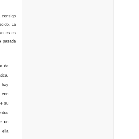
a consigo
ecido. La
 veces es
la pasada
ña de
tica.
, hay
o con
de su
entos
er un
 ella