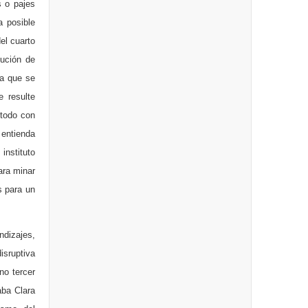
s o pajes
a posible
el cuarto
lución de
ma que se
 resulte
 todo con
 entienda
instituto
ara minar
s para un
ndizajes,
sruptiva
no tercer
aba Clara