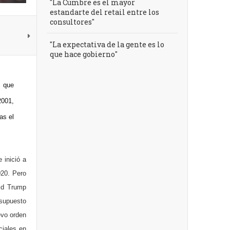
"La Cumbre es el mayor
estandarte del retail entre los
consultores"
"La expectativa de la gente es lo
que hace gobierno"
, que
2001,
as el
 inició a
020. Pero
ald Trump
 supuesto
uevo orden
ciales en