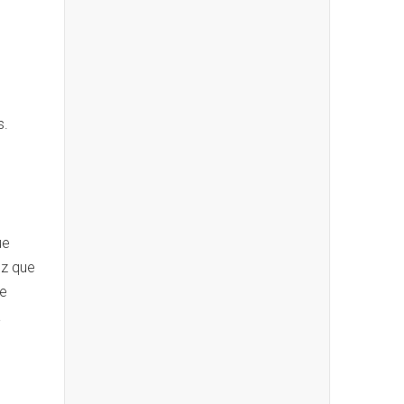
s.
ue
ez que
ue
a