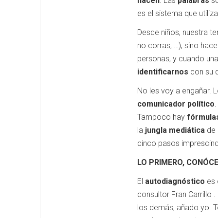
hacen
. Las
palabras
so
es el sistema que utili
Desde niños, nuestra ten
no corras, …), sino hac
personas, y cuando un
identificarnos
con su 
No les voy a engañar. L
comunicador político
.
Tampoco hay
fórmula
la
jungla mediática
de 
cinco pasos imprescind
LO PRIMERO, CONÓCE
El
autodiagnóstico
es 
consultor Fran Carrillo 
los demás, añado yo. 