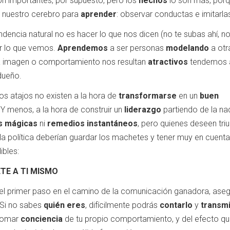
n importantes, por supuesto, pero los
hechos
lo son más, por
za nuestro cerebro para
aprender
: observar conductas e imitarla
dencia natural no es hacer lo que nos dicen (no te subas ahí, no 
er lo que vemos.
Aprendemos
a ser personas
modelando
a otr
a imagen o comportamiento nos resultan
atractivos
tendemos 
dueño.
os atajos no existen a la hora de
transformarse
en un
buen
 Y menos, a la hora de construir un
liderazgo
partiendo de la na
s mágicas
ni
remedios instantáneos
, pero quienes deseen triu
la política deberían guardar los machetes y tener muy en cuent
ibles:
TE A TI MISMO
el primer paso en el camino de la comunicación ganadora, aseg
. Si no sabes
quién eres
, difícilmente podrás
contarlo
y
transmi
Tomar
conciencia
de tu propio comportamiento, y del efecto q