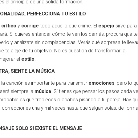
es el principio de una sólida formación.
ONALIDAD, PERFECCIONA TU ESTILO
 crítico
y
corrige
todo aquello que chirríe. El
espejo
sirve para
ñará. Si quieres entender cómo te ven los demás, procura que te
berlo y analízate sin complacencias. Verás qué sorpresa te lleva
e te aleje de tu objetivo. No es cuestión de transformar la
 mejorar el
estilo
.
TRA, SIENTE LA MÚSICA
la canción es importante para transmitir
emociones
, pero lo q
será siempre la
música
. Si tienes que pensar los pasos cada v
s probable es que tropieces o acabes pisando a tu pareja. Hay q
 correcciones una y mil veces hasta que salgan solas, de form
NSAJE SOLO SI EXISTE EL MENSAJE