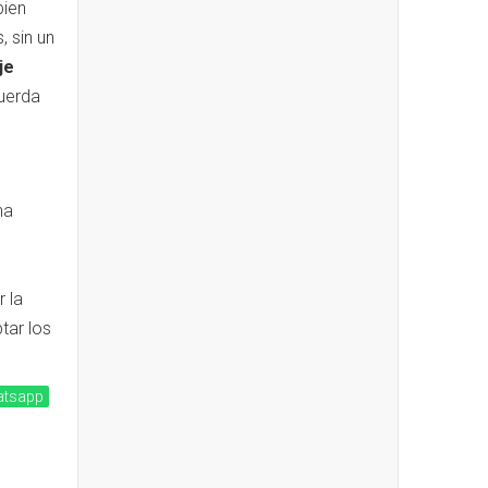
bien
, sin un
je
uerda
na
 la
ptar los
tsapp