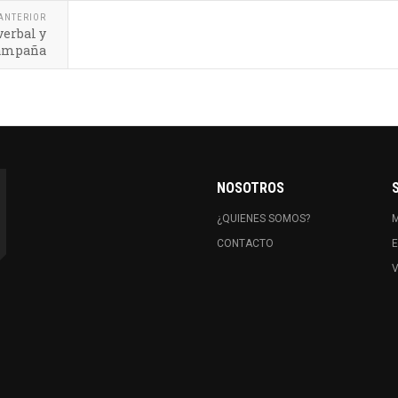
ANTERIOR
verbal y
 campaña
NOSOTROS
¿QUIENES SOMOS?
CONTACTO
E
V