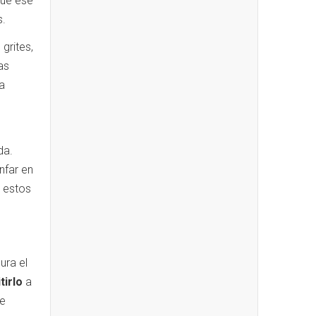
que ese
s.
grites,
as
a
da.
nfar en
a estos
ura el
tirlo
a
ue