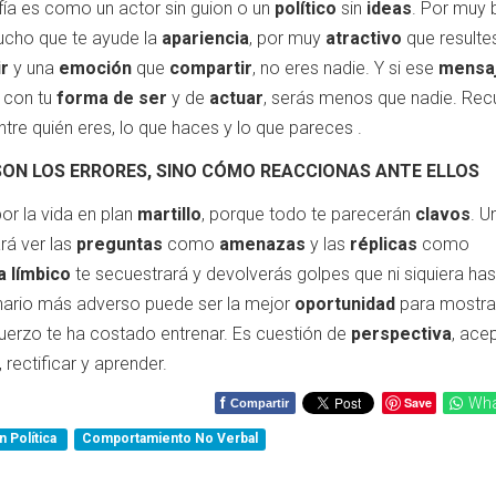
afía es como un actor sin guion o un
político
sin
ideas
. Por muy 
ucho que te ayude la
apariencia
, por muy
atractivo
que resultes
ir
y una
emoción
que
compartir
, no eres nadie. Y si ese
mensa
 con tu
forma de ser
y de
actuar
, serás menos que nadie. Rec
tre quién eres, lo que haces y lo que pareces .
ON LOS ERRORES, SINO CÓMO REACCIONAS ANTE ELLOS
or la vida en plan
martillo
, porque todo te parecerán
clavos
. U
rá ver las
preguntas
como
amenazas
y las
réplicas
como
a límbico
te secuestrará y devolverás golpes que ni siquiera has
enario más adverso puede ser la mejor
oportunidad
para mostrar
uerzo te ha costado entrenar. Es cuestión de
perspectiva
, ace
rectificar y aprender.
f
Save
Wha
Compartir
 Política
Comportamiento No Verbal