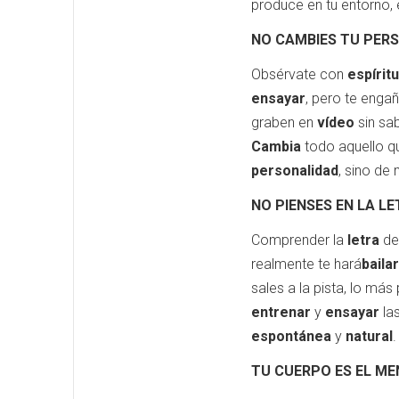
produce en tu entorno, 
NO CAMBIES TU PERS
Obsérvate con
espíritu
ensayar
, pero te enga
graben en
vídeo
sin sa
Cambia
todo aquello qu
personalidad
, sino de
NO PIENSES EN LA LE
Comprender la
letra
de 
realmente te hará
bailar
sales a la pista, lo má
entrenar
y
ensayar
las
espontánea
y
natural
.
TU CUERPO ES EL ME