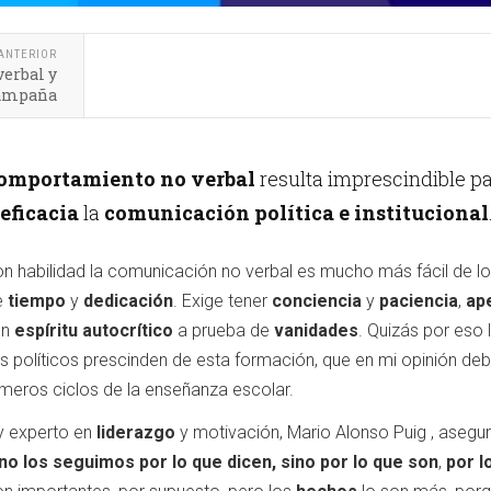
ANTERIOR
verbal y
 campaña
omportamiento no verbal
resulta imprescindible p
eficacia
la
comunicación política e institucional
on habilidad la comunicación no verbal es mucho más fácil de l
e
tiempo
y
dedicación
. Exige tener
conciencia
y
paciencia
,
ap
un
espíritu autocrítico
a prueba de
vanidades
. Quizás por eso 
 políticos prescinden de esta formación, que en mi opinión deb
imeros ciclos de la enseñanza escolar.
 experto en
liderazgo
y motivación, Mario Alonso Puig , asegu
 no los seguimos por lo que dicen, sino por lo que son
,
por l