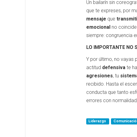
Un bailarín sin coreogr
que te expreses, por m
mensaje
que
transmit
emocional
no coincide
siempre: congruencia en
LO IMPORTANTE NO S
Y por último, no vayas p
actitud
defensiva
te ha
agresiones
, tu
sistem
recibido. Hasta el esc
conducta que tanto esf
errores con normalidad, 
Liderazgo
Comunicación