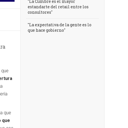
"La Cumbre es el mayor
estandarte del retail entre los
consultores"
"La expectativa de la gente es lo
que hace gobierno"
ara
.
o que
ertura
la
ería
ra que
o que