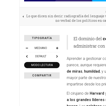
Lo que dicen sin decir: radiografía del lenguaje 
no verbal de los políticos en
El dominio del
c
TIPOGRAFÍA
administrar con
MEDIANO
DEFAULT
Aprender a gestionar c
parece, aunque requier
MODO LECTURA
de miras
,
humildad
, y 
COMPARTIR
mayor parte de nuestros
impartirse desde los pr
El cirujano de
Harvard
y
a los grandes líderes