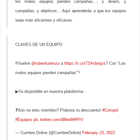
los malos equipos pierden campañas…, y dinero, y
campañas, y objetivos… Aquí aprenderás a que tus equipos
sean más eficientes y eficaces.
CLAVES DE UN EQUIPO
‼️Vuelve
@rubenturienzo
a
https://t.co/7ZAxbiojzs
? Con "Los
malos equipos pierden campañas"?
▶Ya disponible en nuestra plataforma.
❓Aún no eres miembro? Pídenos tu descuento!
#Compol
#Equipos
pic.twitter.com/d86w9rRPIV
— Cumbre.Online (@CumbreOnline)
February 23, 2022