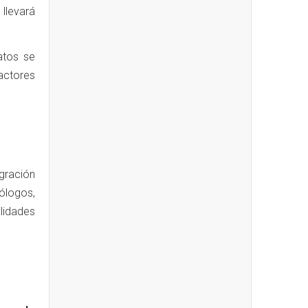
llevará
atos se
factores
egración
cólogos,
ilidades