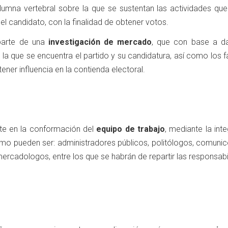
lumna vertebral sobre la que se sustentan las actividades que 
l candidato, con la finalidad de obtener votos.
 parte de una
investigación de mercado
, que con base a d
n la que se encuentra el partido y su candidatura, así como los 
ener influencia en la contienda electoral.
ste en la conformación del
equipo de trabajo
, mediante la int
como pueden ser: administradores públicos, politólogos, comuni
ercadologos, entre los que se habrán de repartir las responsab