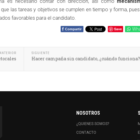
ña es necesario contar con dirección, así como
mecanis
que las tareas y objetivos se cumplen en tiempo y forma, pues
ados favorables para el candidato.
f
Save
Wha
Compartir
ANTERIOR
SIGUIENTE
torales
Hacer campaña sin candidato, ¿cuándo funciona?
NOSOTROS
¿QUIENES SOMOS?
CONTACTO
E