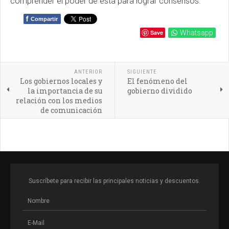
comprender el poder de ésta para lograr consensos.
f
Compartir
Save
Whatsapp
ANTERIOR
SIGUIENTE
Los gobiernos locales y
El fenómeno del
la importancia de su
gobierno dividido
relación con los medios
de comunicación
Suscríbete para recibir las principales noticias y descuentos.