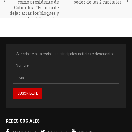
como presidente de
poder de las 2 capitales
Colombia: “Es hora de
dejar atrás los bloques y
las diferencias
ideológicas en
Latinoamérica”
Suscríbete para recibir las principales noticias y descuentos.
REDES SOCIALES