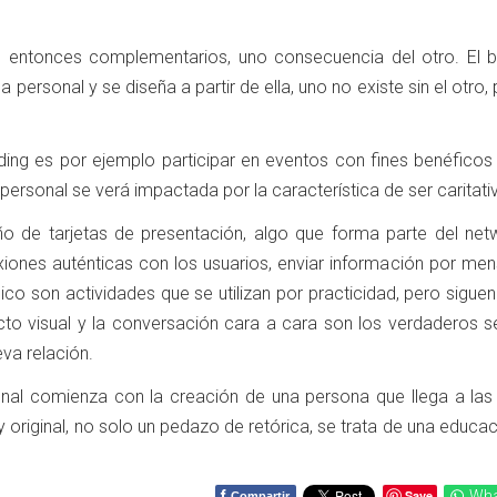
entonces complementarios, uno consecuencia del otro. El b
a personal y se diseña a partir de ella, uno no existe sin el otro,
ding es por ejemplo participar en eventos con fines benéficos 
 personal se verá impactada por la característica de ser caritati
ño de tarjetas de presentación, algo que forma parte del netw
iones auténticas con los usuarios, enviar información por men
ico son actividades que se utilizan por practicidad, pero sigue
cto visual y la conversación cara a cara son los verdaderos s
va relación.
sonal comienza con la creación de una persona que llega a la
 original, no solo un pedazo de retórica, se trata de una educac
f
Save
Wha
Compartir