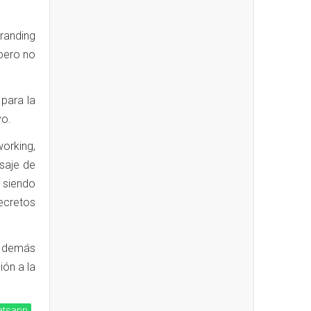
randing
 pero no
para la
vo.
orking,
saje de
n siendo
ecretos
s demás
ión a la
tsapp