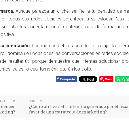
 marca.
Aunque parezca un cliché, ser fiel a tu identidad de m
n en todas sus redes sociales se enfoca a su eslogan “Just do
 sus clientes conectan con el contenido casi de forma autom
sitiva.
roalimentación.
Las marcas deben aprender a trabajar la tolera
troll dominan en ocasiones las conversaciones en redes sociale
ede resultar útil porque demuestra que intentas solucionar pr
ntes leales, lo cual también notarán los trolls.
f
Save
Wha
Compartir
ANTERIOR
SIGUIENTE
fluencer
¿Cómo utilizar el contenido generado por el usua
keting?
favor de una estrategia de marketing?