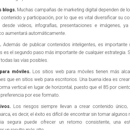
s blogs.
Muchas campañas de marketing digital dependen de lo
ontenido y participación, por lo que es vital diversificar su c
 desde videos, infografías, presentaciones e imágenes, ya
lico aumentará automáticamente.
s.
Además de publicar contenidos inteligentes, es importante r
cas es el segundo paso más importante de cualquier estrategia.
 todas las vías posibles.
 para móviles.
Los sitios web para móviles tienen más alc
es que en sitios web para escritorios. Una buena idea es crear
rma vertical en lugar de horizontal, puesto que el 85 por cient
 preferencia por ese formato.
tivos.
Los riesgos siempre llevan a crear contenido único, 
rca, es decir, el éxito es difícil de encontrar sin tomar algunos 
gia segura puede ofrecer un retorno consistente, una est
r un resulto más alto.