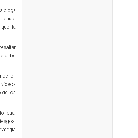
s blogs
ontenido
 que la
esaltar
 Se debe
ance en
 videos
o de los
lo cual
riesgos.
rategia