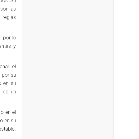
ados. Su
 son las
 reglas
 por lo
entes y
char el
 por su
s en su
s de un
o en el
do en su
estable.