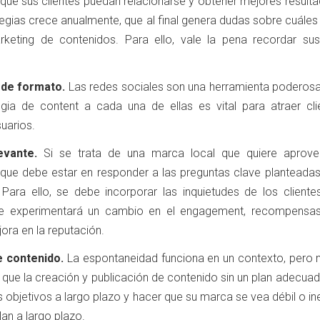
 que sus clientes puedan relacionarse y obtener mejores result
egias crece anualmente, que al final genera dudas sobre cuáles
rketing de contenidos. Para ello, vale la pena recordar sus
 de formato.
Las redes sociales son una herramienta poderosa,
egia de content a cada una de ellas es vital para atraer cli
uarios.
evante.
Si se trata de una marca local que quiere aprove
que debe estar en responder a las preguntas clave planteadas
. Para ello, se debe incorporar las inquietudes de los cliente
se experimentará un cambio en el engagement, recompensa
ora en la reputación.
e contenido.
La espontaneidad funciona en un contexto, pero n
 que la creación y publicación de contenido sin un plan adecua
os objetivos a largo plazo y hacer que su marca se vea débil o in
lan a largo plazo.