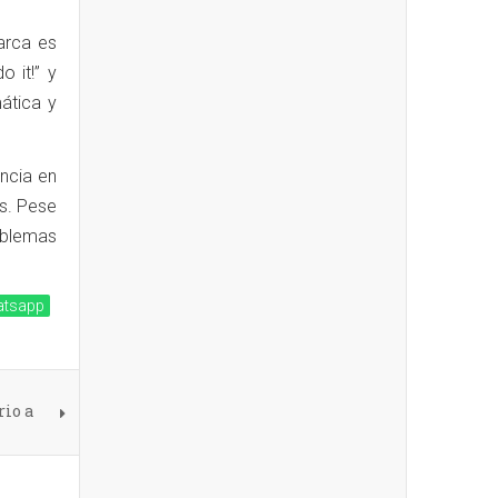
arca es
 it!” y
ática y
ncia en
s. Pese
oblemas
tsapp
rio a