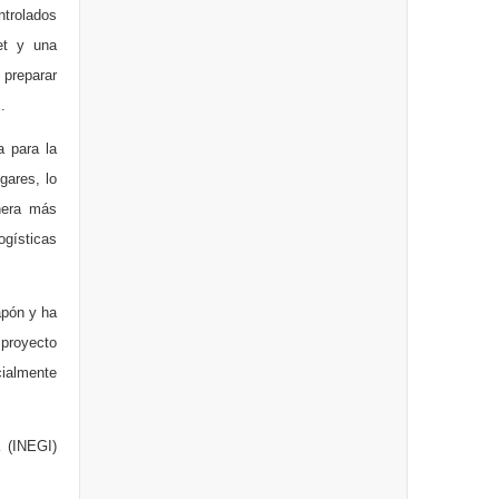
ntrolados
et y una
 preparar
.
a para la
gares, lo
anera más
ogísticas
apón y ha
proyecto
cialmente
a (INEGI)