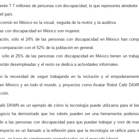
nte 7.7 millones de personas con discapacidad, lo que representa alrededor
del país.
omún en México es la visual, seguida de la motriz y la auditiva.
as con discapacidad en México son mujeres.
ación, sólo el 24% de las personas con discapacidad en México han compl
 comparación con el 52% de la población en general.
 sólo el 25% de las personas con discapacidad en México tienen un trabaj
stán desempleadas y el resto se dedica a actividades informales.
an la necesidad de seguir trabajando en la inclusión y el empoderamient
 en México y en todo el mundo, y proyectos como Avatar Robot Café DAW
cción.
afé DAWN es un ejemplo de cómo la tecnología puede utilizarse para el bie
gocio ha demostrado que los robots pueden ser una herramienta poderosa
ndo a las personas con discapacidad para que puedan trabajar y vivir de m
proyecto es un llamado a la reflexión para que la tecnología se utilice para m
nas, en lugar de simplemente reemplazarlas en el mercado laboral.