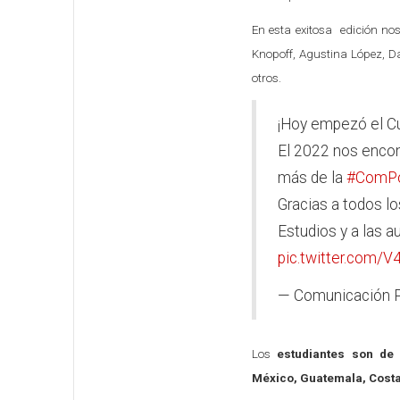
En esta exitosa edición n
Knopoff, Agustina López, Da
otros.
¡Hoy empezó el C
El 2022 nos encon
más de la
#ComP
Gracias a todos lo
Estudios y a las 
pic.twitter.com/
— Comunicación 
Los
estudiantes son de 
México, Guatemala, Costa 