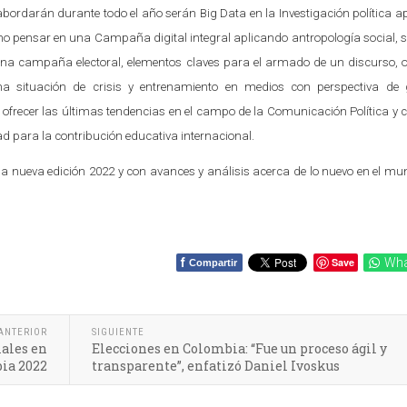
abordarán durante todo el año serán Big Data en la Investigación política a
 pensar en una Campaña digital integral aplicando antropología social, 
 una campaña electoral, elementos claves para el armado de un discurso, o
a situación de crisis y entrenamiento en medios con perspectiva de g
de ofrecer las últimas tendencias en el campo de la Comunicación Política y 
ad para la contribución educativa internacional.
a nueva edición 2022 y con avances y análisis acerca de lo nuevo en el mu
f
Save
Wha
Compartir
ANTERIOR
SIGUIENTE
iales en
Elecciones en Colombia: “Fue un proceso ágil y
ia 2022
transparente”, enfatizó Daniel Ivoskus