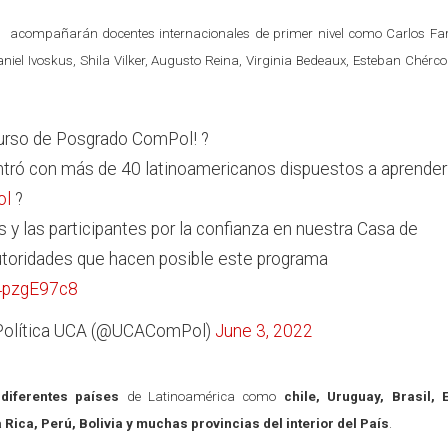
os acompañarán docentes internacionales de primer nivel como Carlos Far
niel Ivoskus, Shila Vilker, Augusto Reina, Virginia Bedeaux, Esteban Chércol
urso de Posgrado ComPol! ?
tró con más de 40 latinoamericanos dispuestos a aprender
ol
?
s y las participantes por la confianza en nuestra Casa de
autoridades que hacen posible este programa
V4pzgE97c8
Política UCA (@UCAComPol)
June 3, 2022
diferentes países
de Latinoamérica como
chile, Uruguay, Brasil, 
Rica, Perú, Bolivia y muchas provincias del interior del País
.