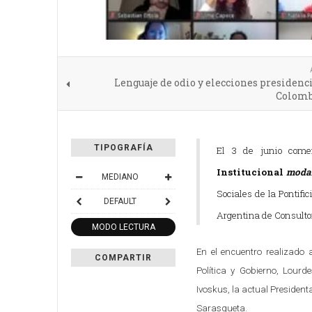
Lenguaje de odio y elecciones presidenc
Colomb
TIPOGRAFÍA
El 3 de junio com
Institucional
modal
MEDIANO
Sociales de la Pontifi
DEFAULT
Argentina de Consulto
MODO LECTURA
En el encuentro realizado
COMPARTIR
Política y Gobierno, Lour
Ivoskus, la actual Presiden
Sarasqueta.