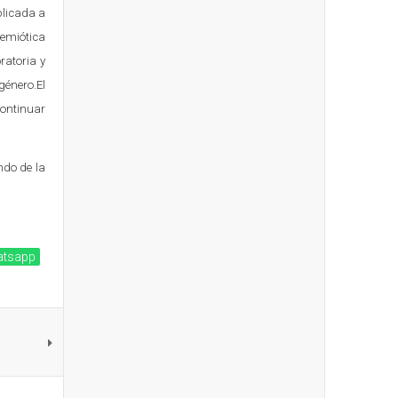
plicada a
semiótica
ratoria y
énero.El
continuar
ndo de la
tsapp