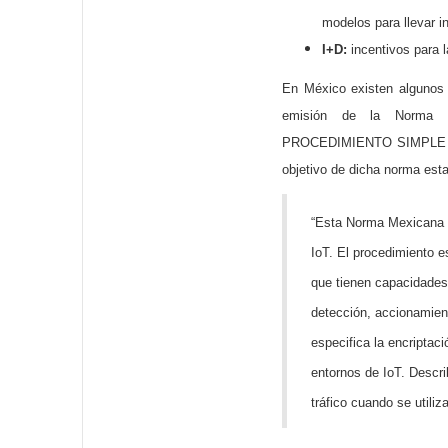
modelos para llevar i
I+D:
incentivos para l
En México existen algunos 
emisión de la Norma M
PROCEDIMIENTO SIMPLE 
objetivo de dicha norma esta
“Esta Norma Mexicana pr
IoT. El procedimiento e
que tienen capacidades
detección, accionamie
especifica la encriptac
entornos de IoT. Descr
tráfico cuando se utili