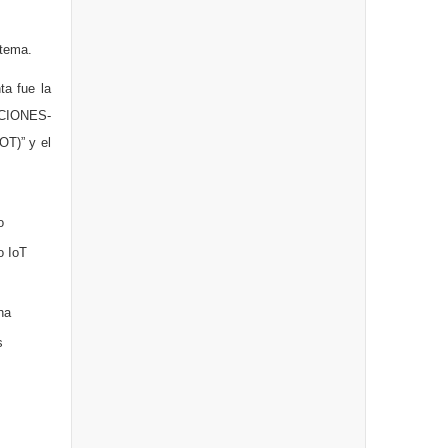
stema.
ta fue la
CIONES-
)” y el
o
o IoT
na
s