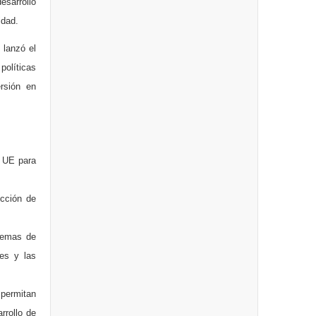
esarrollo
idad.
 lanzó el
políticas
ersión en
a UE para
cción de
stemas de
les y las
permitan
rrollo de