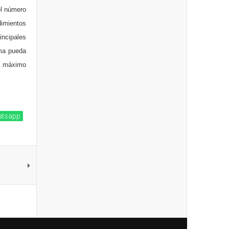
el número
dimientos
incipales
ema pueda
el máximo
tsapp