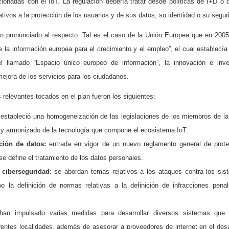
ionadas con el IoT. La regulación debería tratar desde políticas de I+D o d
ativos a la protección de los usuarios y de sus datos, su identidad o su segur
han pronunciado al respecto. Tal es el caso de la Unión Europea que en 2005
 la información europea para el crecimiento y el empleo”, el cual establecía 
el llamado “Espacio único europeo de información”, la innovación e inv
mejora de los servicios para los ciudadanos.
 relevantes tocados en el plan fueron los siguientes:
 estableció una homogeneización de las legislaciones de los miembros de l
o y armonizado de la tecnología que compone el ecosistema IoT.
ción de datos:
entrada en vigor de un nuevo reglamento general de prote
 define el tratamiento de los datos personales.
 ciberseguridad
: se abordan temas relativos a los ataques contra los si
o la definición de normas relativas a la definición de infracciones pena
an impulsado varias medidas para desarrollar diversos sistemas que 
rentes localidades, además de asesorar a proveedores de internet en el desa