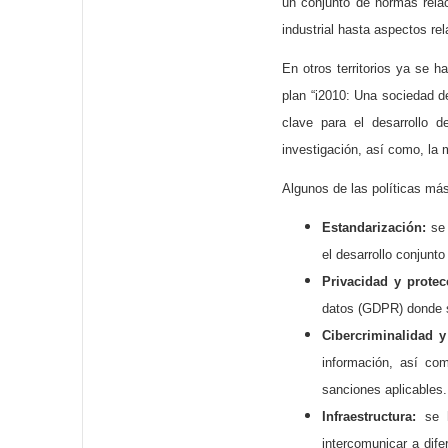
un conjunto de normas relac
industrial hasta aspectos rel
En otros territorios ya se 
plan “i2010: Una sociedad de
clave para el desarrollo d
investigación, así como, la 
Algunos de las políticas más
Estandarización:
se
el desarrollo conjunt
Privacidad y protec
datos (GDPR) donde se
Cibercriminalidad y
información, así com
sanciones aplicables.
Infraestructura:
se h
intercomunicar a dife