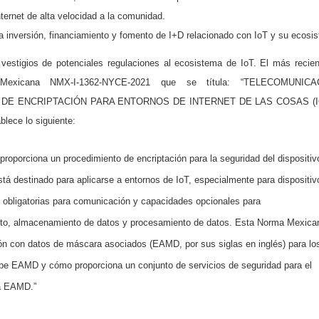
nternet de alta velocidad a la comunidad.
a inversión, financiamiento y fomento de I+D relacionado con IoT y su ecosi
vestigios de potenciales regulaciones al ecosistema de IoT. El más recien
exicana NMX-I-1362-NYCE-2021 que se títula: “TELECOMUNICA
DE ENCRIPTACIÓN PARA ENTORNOS DE INTERNET DE LAS COSAS (IOT
blece lo siguiente:
oporciona un procedimiento de encriptación para la seguridad del dispositiv
stá destinado para aplicarse a entornos de IoT, especialmente para dispositiv
 obligatorias para comunicación y capacidades opcionales para
nto, almacenamiento de datos y procesamiento de datos. Esta Norma Mexica
ión con datos de máscara asociados (EAMD, por sus siglas en inglés) para lo
ibe EAMD y cómo proporciona un conjunto de servicios de seguridad para el
za EAMD.”