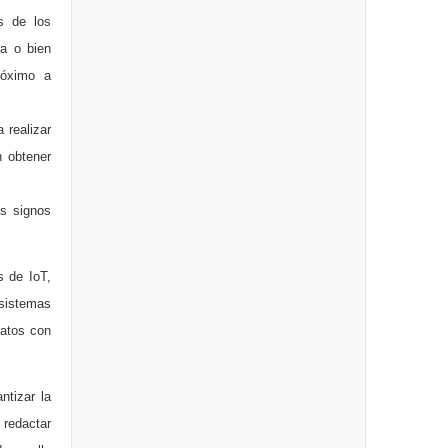
as de los
ma o bien
róximo a
 realizar
n obtener
es signos
s de IoT,
sistemas
datos con
ntizar la
 redactar