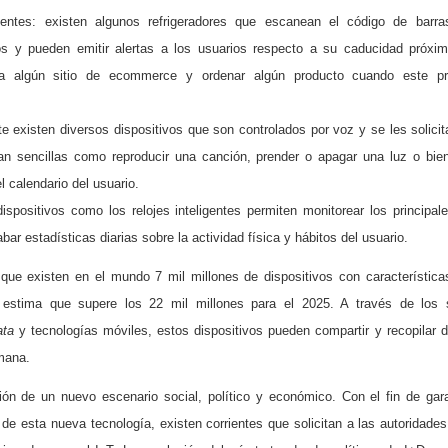
ligentes: existen algunos refrigeradores que escanean el código de barr
os y pueden emitir alertas a los usuarios respecto a su caducidad próxi
a algún sitio de ecommerce y ordenar algún producto cuando este p
 existen diversos dispositivos que son controlados por voz y se les solicita
an sencillas como reproducir una canción, prender o apagar una luz o bie
l calendario del usuario.
dispositivos como los relojes inteligentes permiten monitorear los principal
bar estadísticas diarias sobre la actividad física y hábitos del usuario.
que existen en el mundo 7 mil millones de dispositivos con característica
estima que supere los 22 mil millones para el 2025. A través de los 
ata
y tecnologías móviles, estos dispositivos pueden compartir y recopilar 
mana.
ión de un nuevo escenario social, político y económico. Con el fin de gara
de esta nueva tecnología, existen corrientes que solicitan a las autoridades