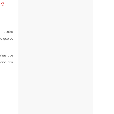
NrZ
 nuestro
os que se
pañas que
ación con