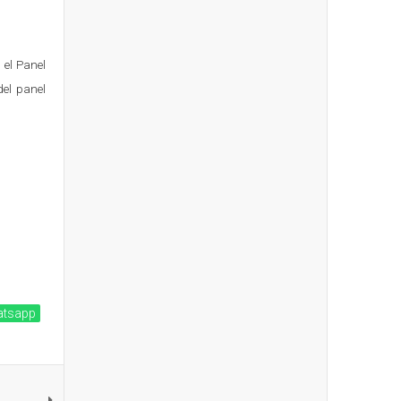
 el Panel
del panel
tsapp