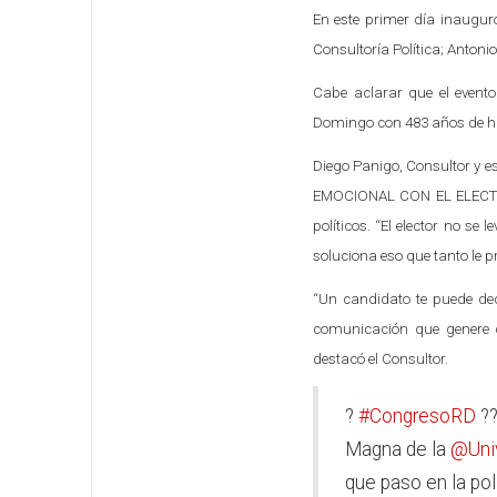
En este primer día inaugur
Consultoría Política; Antoni
Cabe aclarar que el event
Domingo con 483 años de his
Diego Panigo, Consultor y 
EMOCIONAL CON EL ELECTOR” 
políticos. “El elector no s
soluciona eso que tanto le p
“Un candidato te puede dec
comunicación que genere co
destacó el Consultor.
?
#CongresoRD
??
Magna de la
@Uni
que paso en la pol