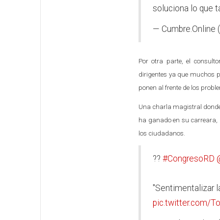
soluciona lo que t
— Cumbre.Online
Por otra parte, el consul
dirigentes ya que muchos pi
ponen al frente de los probl
Una charla magistral donde
ha ganado en su carreara, 
los ciudadanos.
??
#CongresoRD
"Sentimentalizar l
pic.twitter.com/