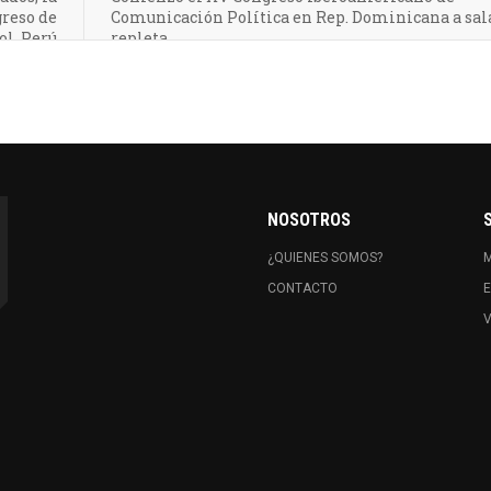
greso de
Comunicación Política en Rep. Dominicana a sal
l, Perú
repleta
NOSOTROS
¿QUIENES SOMOS?
CONTACTO
E
V