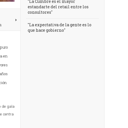
"La Cumbre es el mayor
estandarte del retail entre los
consultores"
a
"La expectativa de la gente es lo
que hace gobierno"
 puro
la en
ores
años
ación
ó de gala
se centra