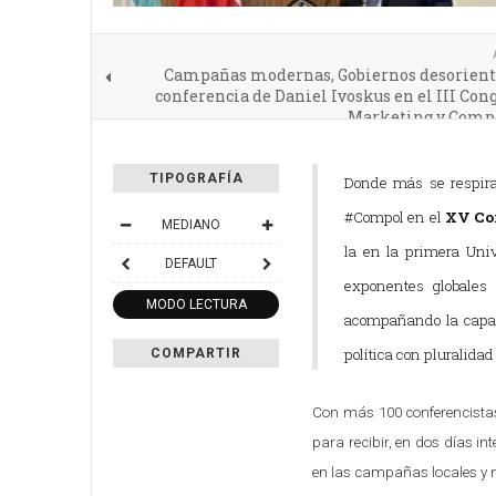
Campañas modernas, Gobiernos desorienta
conferencia de Daniel Ivoskus en el III Con
Marketing y Compo
TIPOGRAFÍA
Donde más se respira 
#Compol en el
XV Co
MEDIANO
la en la primera Uni
DEFAULT
exponentes globales 
MODO LECTURA
acompañando la capac
política con pluralida
COMPARTIR
Con más 100 conferencistas
para recibir, en dos días i
en las campañas locales y n