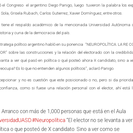
ó el Congreso el argentino Diego Panigo, luego tuvieron la palabra los ex
o Sola, Grisela Rubach, Carlos Gutierrez, Xavier Domínguez, entre otros.
o tiene el respaldo académico de la mencionada Universidad Autónoma 
toria y cuna de la democracia del país.
estratega político argentino habló en su ponencia “NEUROPOLÍTICA: LA RE
sobre las construcciones y la relación del electorado con la credibilid
e levanta a ver qué pasó en política o qué posteó ahora X candidato, sino a 
reocupa? Es lo que no entienden algunos políticos”, aclaró Panigo.
epcionar y no es cuestión que este posicionado o no, pero si da priori
nfianza, como si fuese una relación personal con el elector, ahí está l
 Arranco con más de 1,000 personas que está en el Aula
versidadUASD
.
#Neuropolítica
“El elector no se levanta a ver
ítica o que posteó de X candidato. Sino a ver como se