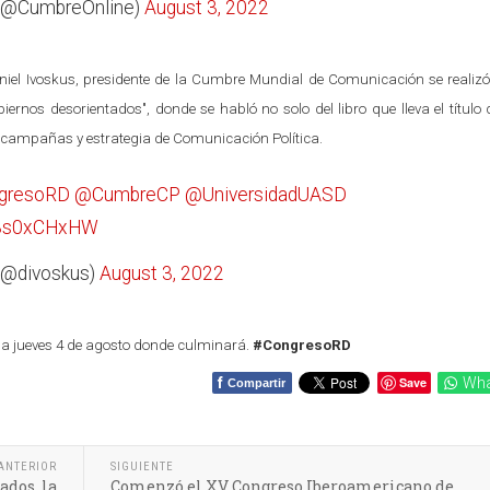
 (@CumbreOnline)
August 3, 2022
el Ivoskus, presidente de la Cumbre Mundial de Comunicación se realizó
nos desorientados", donde se habló no solo del libro que lleva el título 
 campañas y estrategia de Comunicación Política.
gresoRD
@CumbreCP
@UniversidadUASD
/V3s0xCHxHW
 (@divoskus)
August 3, 2022
a jueves 4 de agosto donde culminará.
#CongresoRD
f
Save
Wha
Compartir
ANTERIOR
SIGUIENTE
dos, la
Comenzó el XV Congreso Iberoamericano de