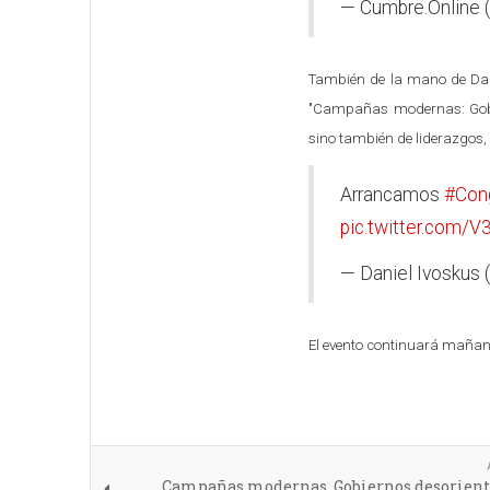
— Cumbre.Online
También de la mano de Dani
"Campañas modernas: Gobier
sino también de liderazgos,
Arrancamos
#Con
pic.twitter.com
— Daniel Ivoskus
El evento continuará mañan
Campañas modernas, Gobiernos desorienta