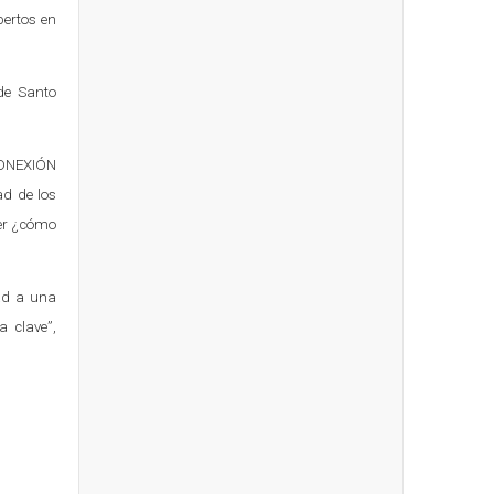
pertos en
de Santo
 CONEXIÓN
ad de los
ver ¿cómo
dad a una
a clave”,