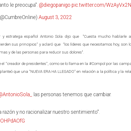
anto le preocupa".
@diegopanigo
pic.twitter.com/WzAyVx2
 (@CumbreOnline)
August 3, 2022
tor y estratega español Antonio Sola dijo que "Cuesta mucho hablarle a
erden sus principios” y aclaró que “los líderes que necesitamos hoy, son l
emas y de las personas para reducir sus dolores".
 el “creador de presidentes”, como se lo llama en la #Compol por las cam
planteó que una “NUEVA ERA HA LLEGADO” en relación a la política y la rel
@AntonioSola_
las personas tenemos que cambiar.
a razón y no racionalizar nuestro sentimiento".
ToOHPdAOfG