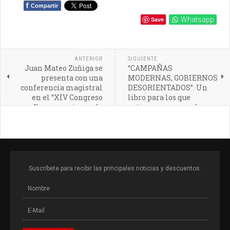
f
Compartir
Save
Whatsapp
ANTERIOR
SIGUIENTE
Juan Mateo Zuñiga se
“CAMPAÑAS
presenta con una
MODERNAS, GOBIERNOS
conferencia magistral
DESORIENTADOS”: Un
en el “XIV Congreso
libro para los que
Iberoamericano de
quieren conocer sobre
Comunicación Política”,
cómo los gobiernos
Quito
sobreviven a las crisis
Suscríbete para recibir las principales noticias y descuentos.