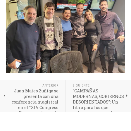
ANTERIOR
SIGUIENTE
Juan Mateo Zuñiga se
“CAMPAÑAS
presenta con una
MODERNAS, GOBIERNOS
conferencia magistral
DESORIENTADOS”: Un
en el “XIV Congreso
libro para los que
Iberoamericano de
quieren conocer sobre
Comunicación Política”,
cómo los gobiernos
Quito
sobreviven a las crisis