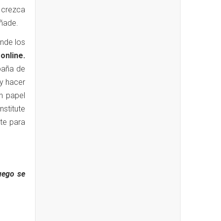
 crezca
añade.
onde los
online.
mpaña de
y hacer
n papel
nstitute
te para
uego se