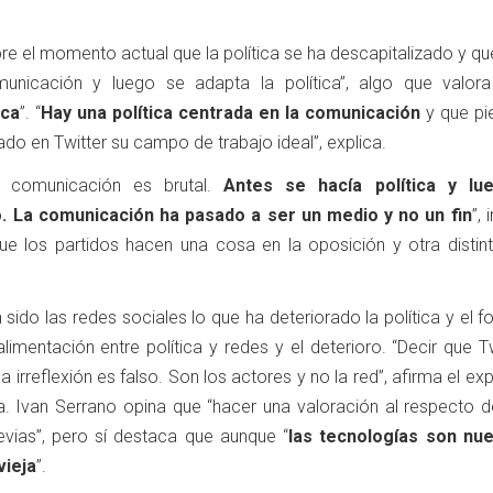
e el momento actual que la política se ha descapitalizado y qu
unicación y luego se adapta la política”, algo que valo
ica
”. “
Hay una política centrada en la comunicación
y que pi
rado en Twitter su campo de trabajo ideal”, explica.
 comunicación es brutal.
Antes se hacía política y lu
. La comunicación ha pasado a ser un medio y no un fin
”, 
 los partidos hacen una cosa en la oposición y otra distint
n sido las redes sociales lo que ha deteriorado la política y el 
limentación entre política y redes y el deterioro. “Decir que T
 irreflexión es falso. Son los actores y no la red”, afirma el ex
a. Ivan Serrano opina que “hacer una valoración al respecto 
evias”, pero sí destaca que aunque “
las tecnologías son nue
vieja
”.