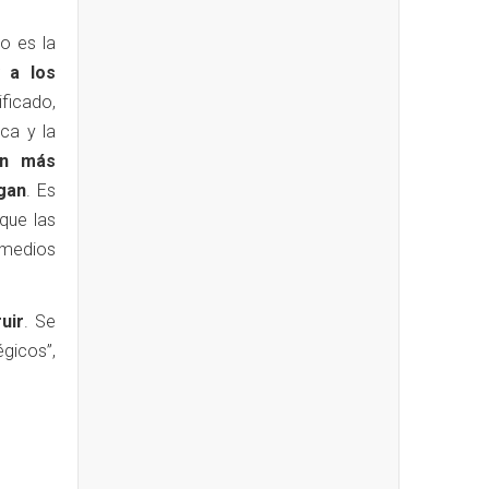
no es la
 a los
ificado,
ca y la
en más
gan
. Es
que las
 medios
uir
. Se
gicos”,