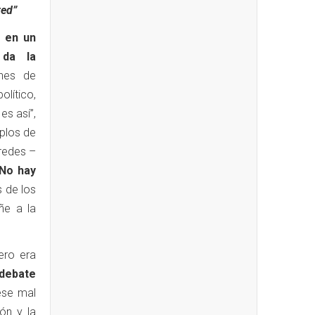
red”
o en un
 da la
nes de
olítico,
es así”,
mplos de
redes –
No hay
is de los
ñe a la
ero era
 debate
ese mal
ón y la