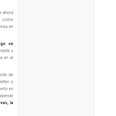
e ahora
ra como
ensa en
ego se
insiste y
a en el
fondo de
witter o
perto en
depende
vas, la