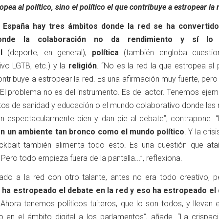
opea al político, sino el político el que contribuye a estropear la 
 España hay tres ámbitos donde la red se ha convertid
donde la colaboración no da rendimiento y sí lo
l
(deporte, en general),
política
(también engloba cuestio
vo LGTB, etc.) y la
religión
. “No es la red la que estropea al p
contribuye a estropear la red. Es una afirmación muy fuerte, pero 
 “El problema no es del instrumento. Es del actor. Tenemos eje
tos de sanidad y educación o el mundo colaborativo donde las 
n espectacularmente bien y dan pie al debate”, contrapone. “
on un ambiente tan bronco como el mundo político
. Y la cris
ickbait también alimenta todo esto. Es una cuestión que ata
 Pero todo empieza fuera de la pantalla...”, reflexiona.
rado a la red con otro talante, antes no era todo creativo, p
ha estropeado el debate en la red y eso ha estropeado el
Ahora tenemos políticos tuiteros, que lo son todos, y llevan 
en el ámbito digital a los parlamentos”, añade. “La crispaci