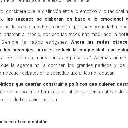
y herramientas para la reflexión”, se lamenta.
o, considera que la distinción entre lo emotivo y lo racional 
que
las razones se elaboran en base a lo emocional y
la incidencia de la red en la cuestión política y cómo la ha mod
e adaptan al medio, por eso las redes han modulado la políti
 Siempre ha habido eslóganes.
Ahora las redes ofrec
ar los mensajes, pero es reducir la complejidad a un eslo
a. Se trata de ganar visibilidad y presencia”. Además, añade 
que la agenda no la dominen los grandes partidos y los
do introducir debates en la sociedad que antes no llegaban.
ticos que querían construir a políticos que quieren destr
 de consenso entre formaciones afines y socios antes estraté
 la salud de la vida política.
ia en el caso catalán