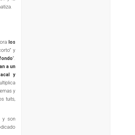
atiza.
hora
los
orto” y
 fondo
”.
an a un
acal y
ltiplica
blemas y
s tuits,
n y son
bdicado