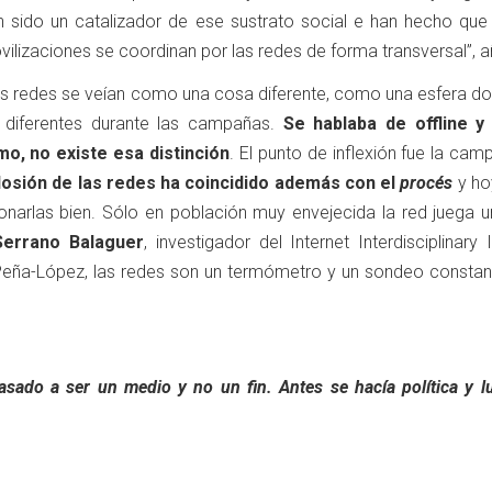
n sido un catalizador de ese sustrato social e han hecho que
ilizaciones se coordinan por las redes de forma transversal”, 
y las redes se veían como una cosa diferente, como una esfera d
 diferentes durante las campañas.
Se hablaba de offline y 
o, no existe esa distinción
. El punto de inflexión fue la ca
osión de las redes ha coincidido además con el
procés
y ho
narlas bien. Sólo en población muy envejecida la red juega u
Serrano Balaguer
, investigador del Internet Interdisciplinary I
Peña-López, las redes son un termómetro y un sondeo constan
sado a ser un medio y no un fin. Antes se hacía política y l