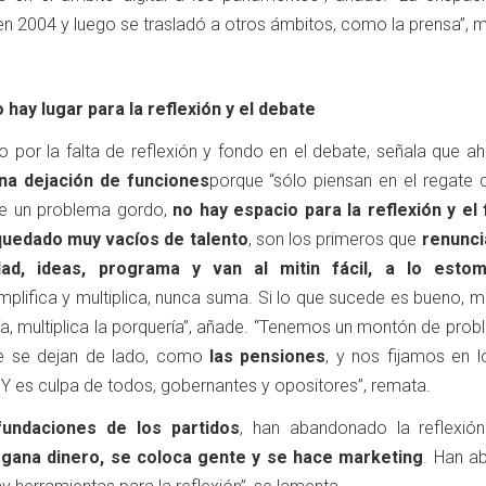
n 2004 y luego se trasladó a otros ámbitos, como la prensa”, m
no hay lugar para la reflexión y el debate
 por la falta de reflexión y fondo en el debate, señala que a
na dejación de funciones
porque “sólo piensan en el regate c
e un problema gordo,
no hay espacio para la reflexión y el
quedado muy vacíos de talento
, son los primeros que
renunci
ad, ideas, programa y van al mitin fácil, a lo estom
amplifica y multiplica, nunca suma. Si lo que sucede es bueno, mu
ía, multiplica la porquería”, añade. “Tenemos un montón de pro
e se dejan de lado, como
las pensiones
, y nos fijamos en lo
 Y es culpa de todos, gobernantes y opositores”, remata.
fundaciones de los partidos
, han abandonado la reflexió
 gana dinero, se coloca gente y se hace marketing
. Han a