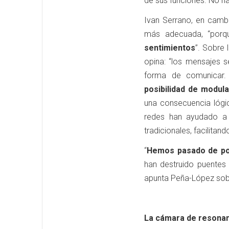
de sus funciones. No ha
Ivan Serrano, en cambi
más adecuada, “por
sentimientos
”. Sobre 
opina: “los mensajes s
forma de comunicar.
posibilidad de modul
una consecuencia lógic
redes han ayudado a 
tradicionales, facilitan
“
Hemos pasado de polí
han destruido puentes
apunta Peña-López sobre
La cámara de resonanc