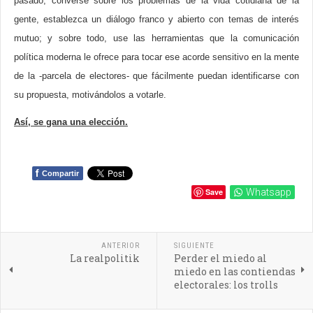
pasado, converse sobre los problemas de la vida cotidiana de la
gente, establezca un diálogo franco y abierto con temas de interés
mutuo; y sobre todo, use las herramientas que la comunicación
política moderna le ofrece para tocar ese acorde sensitivo en la mente
de la -parcela de electores- que fácilmente puedan identificarse con
su propuesta, motivándolos a votarle.
Así, se gana una elección.
f
Compartir
Save
Whatsapp
ANTERIOR
SIGUIENTE
La realpolitik
Perder el miedo al
miedo en las contiendas
electorales: los trolls