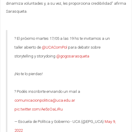
dinamiza voluntades y, a su vez, les proporciona credibilidad” afirma
Sarasqueta.
? El próximo martes 17/05 a las 19 hs te invitamos a un
taller abierto de
@UCAComPol
para debatir sobre
storytelling y storydoing
@gogosarasqueta
¡No te lo pierdas!
? Podés inscribirte enviando un mail a
comunicacionpolitica@uca.edu.ar
pic.twitter.com/Ae5sOaLiRu
— Escuela de Política y Gobierno - UCA (@EPG_UCA)
May 9,
2022