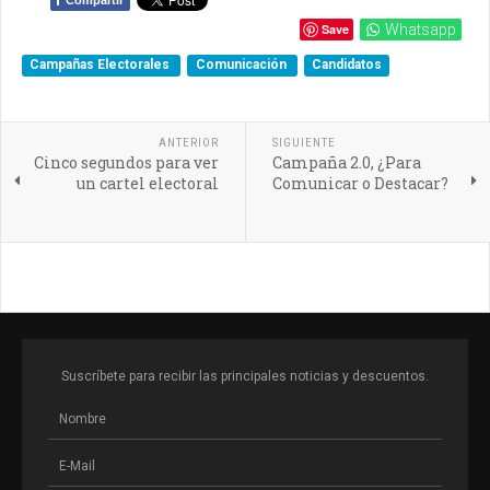
f
Compartir
Save
Whatsapp
Campañas Electorales
Comunicación
Candidatos
ANTERIOR
SIGUIENTE
Cinco segundos para ver
Campaña 2.0, ¿Para
un cartel electoral
Comunicar o Destacar?
Suscríbete para recibir las principales noticias y descuentos.