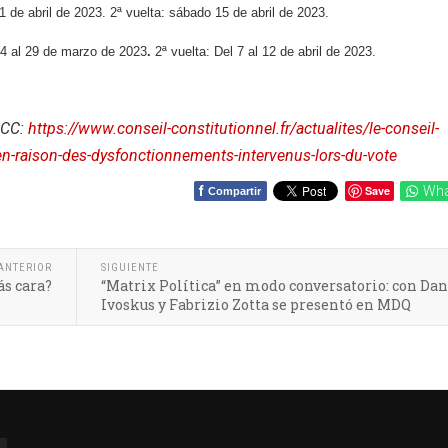
1 de abril de 2023. 2ª vuelta: sábado 15 de abril de 2023.
 24 al 29 de marzo de 2023
.
2ª vuelta: Del 7 al 12 de abril de 2023.
l CC:
https://www.conseil-constitutionnel.fr/actualites/le-conseil-
en-raison-des-dysfonctionnements-intervenus-lors-du-vote
f
Save
Wha
Compartir
ANTERIOR
SIGUIENTE
s cara?
“Matrix Política” en modo conversatorio: con Dan
Ivoskus y Fabrizio Zotta se presentó en MDQ