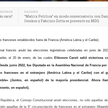
ANTERIOR
SIGUIENTE
s cara?
“Matrix Política” en modo conversatorio: con Dan
Ivoskus y Fabrizio Zotta se presentó en MDQ
s franceses establecidos fuera de Francia (América Latina y el Caribe).
onal francés anuló las elecciones legislativas celebradas en junio de 20
aribe, el 20 de enero, de las cuales
Eléonore Caroit salió victoriosa c
Desde junio 2022, fue Diputada en la Asamblea Nacional de Francia por 
os franceses en el extranjero (América Latina y el Caribe) con el 
emble»
(Juntos, en español)
de la mayoría presidencial. Ahora lla
iento, en español).
 República, el Consejo Constitucional anuló elecciones, no sólo aquellas d
bién aquellas de la 9° circunscripción de franceses en el extranjero (Magreb