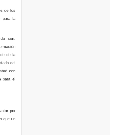
es de los
r para la
ida son:
ormación
 de de la
atado del
istad con
a para el
votar por
en que un