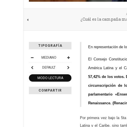
¿Cuál es la campaña má
TIPOGRAFÍA
En representación de lo
MEDIANO
El Consejo Constituci
DEFAULT
América Latina y el C
57,42% de los votos.
MODO LECTURA
circunscripción de l
COMPARTIR
parlamentario «Ens
Renaissance. (Renacim
Por primera vez bajo la 5ta
Latina y el Caribe, sino tam