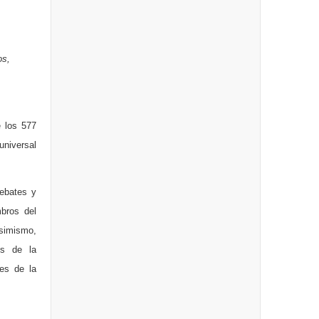
os,
e los 577
universal
debates y
bros del
Asimismo,
ís de la
res de la