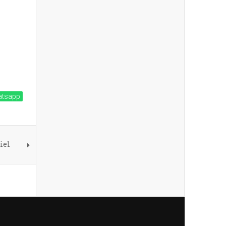
tsapp
iel