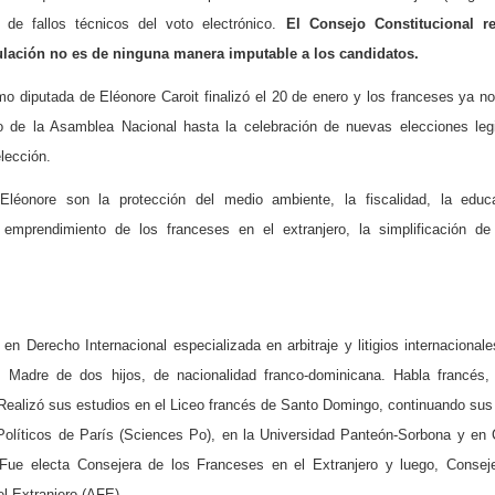
 de fallos técnicos del voto electrónico.
El Consejo Constitucional r
lación no es de ninguna manera imputable a los candidatos.
mo diputada de Eléonore Caroit finalizó el 20 de enero y los franceses ya n
o de la Asamblea Nacional hasta la celebración de nuevas elecciones legi
elección.
 Eléonore son la protección del medio ambiente, la fiscalidad, la educa
l emprendimiento de los franceses en el extranjero, la simplificación de
en Derecho Internacional especializada en arbitraje y litigios internacional
 Madre de dos hijos, de nacionalidad franco-dominicana. Habla francés,
. Realizó sus estudios en el Liceo francés de Santo Domingo, continuando sus
 Políticos de París (Sciences Po), en la Universidad Panteón-Sorbona y en
Fue electa Consejera de los Franceses en el Extranjero y luego, Consej
l Extranjero (AFE).