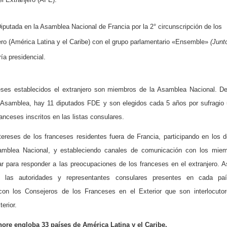
iputada en la Asamblea Nacional de Francia por la 2° circunscripción de los
ero (América Latina y el Caribe) con el grupo parlamentario «Ensemble»
(Junt
ía presidencial.
eses establecidos el extranjero son miembros de la Asamblea Nacional. D
Asamblea, hay 11 diputados FDE y son elegidos cada 5 años por sufragio 
anceses inscritos en las listas consulares.
ntereses de los franceses residentes fuera de Francia, participando en los 
amblea Nacional, y estableciendo canales de comunicación con los miem
uar para responder a las preocupaciones de los franceses en el extranjero. 
n las autoridades y representantes consulares presentes en cada pa
con los Consejeros de los Franceses en el Exterior que son interlocuto
erior.
ore engloba 33 países de América Latina y el Caribe.