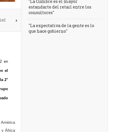
"La Cumbre es el mayor
estandarte del retail entre los
consultores"
iel
"La expectativa de la gente es lo
que hace gobierno"
22 en
on el
la 2°
grupo
mado
e América
 y África