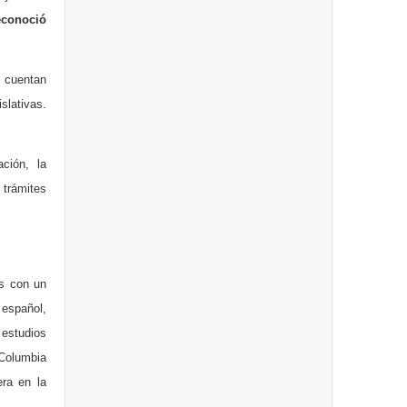
econoció
o cuentan
slativas.
ción, la
 trámites
es con un
 español,
 estudios
 Columbia
era en la